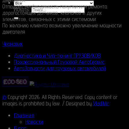
двигателя.
Отпадает необходимость покупки или ремонта
Искать:
дорогостоящих датчиков, клапанов и других
элементов, связанных с этими системами
По желанию клиента возможно увеличение мощности
двигателя
Черновик
Диагностика и Чип-тюнинг ГРУЗОВИКОВ
Профессиональный Грузовой АвтоСервис
АвтоЗапчасти для грузовых автомобилей
©
Copyright 2026. All Rights Reserved. Copy content or
images is prohibited by law. / Designed by
VladiMir
Главная
Новости
Блог