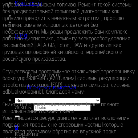
Контакты
управления впрыском топлива. Ремонт такой системы
без предварительной грамотной диагностики как
правило приводит к ненужным затратам , простою
техники, замене исправных деталей без
необходимости. Мы рады предложить Вам комплекс
0
₽
0
работ по диагностике, ремонту электрооборудования
автомобилей ТАТА 613, Foton, BAW и других легких
грузовых автомобилей китайского, европейского и
российского производства.
Осуществляем программное отключение(перепрошивку
Корзина пуста.
блока управления двигателем) системы рекуперации
отработавших газов (EGR), сажевого фильтра, системы
Вернуться в магазин
adblue(мочевина), благодаря чему:
Снижается расход топлива за счет более полного
Искать:
использования горючей смеси
Увеличивается ресурс двигателя за счет исключения
попадания твердых не сгоревших частиц (которые
0
являются абразивом)обратно во впускной тракт
Корзина