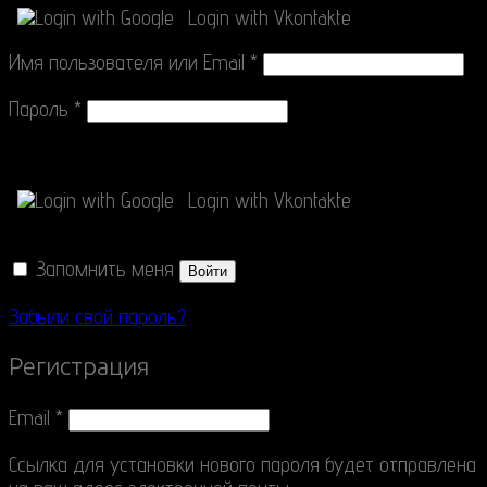
Login with Google
Login with Vkontakte
Имя пользователя или Email
*
Пароль
*
Connect with
Login with Google
Login with Vkontakte
Запомнить меня
Войти
Забыли свой пароль?
Регистрация
Email
*
Ссылка для установки нового пароля будет отправлена