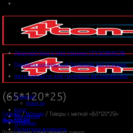
Диагностика и Чип-тюнинг ГРУЗОВИКОВ
Профессиональный Грузовой АвтоСервис
АвтоЗапчасти для грузовых автомобилей
(65*120*25)
Главная
Новости
Блог
Главная
/
Магазин
/
Товары с меткой «(65*120*25)»
Вакансии
Фильтрация
Отзывы
Политика возврата
Отображение единственного товара