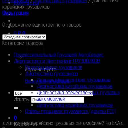
ГРУЗОВИКОВ
/
Диагностика грузовиков
/
Диагностика
Контакты
корейских грузовиков
Фильтрация
Отображение единственного товара
0
₽
0
Категории товаров
Профессиональный Грузовой АвтоСервис
Диагностика и Чип-тюнинг ГРУЗОВИКОВ
Перепрошивка грузовиков
Корзина пуста.
Диагностика грузовиков
Диагностика японских грузовиков
Вернуться в магазин
Диагностика китайских грузовиков
Диагностика отечественных грузовых
автомобилей
Искать:
Диагностика корейских грузовиков
Файлы прошивок грузовиков (дампы ECU)
0
Диагностика корейских грузовых автомобилей на ЕКАД.
Корзина