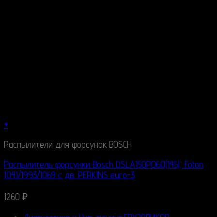
+
Распылители для форсунок BOSCH
Распылитель форсунки Bosch DSLA150P060(145), Foton
1041/1993/1069 c дв. PERKINS euro-3
1260
₽