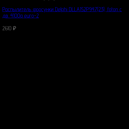
Распылитель форсунки Delphi DLLA152P947(23), foton c
дв. 4100q euro-2
2610
₽