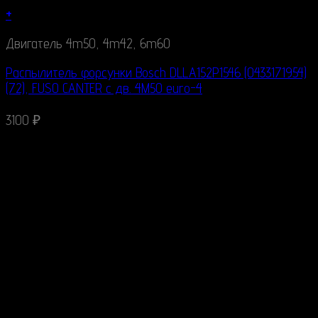
+
Двигатель 4m50, 4m42, 6m60
Распылитель форсунки Bosch DLLA152P1546 (0433171954)
(72), FUSO CANTER c дв. 4M50 euro-4
3100
₽