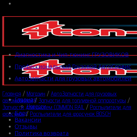
Диагностика и Чип-тюнинг ГРУЗОВИКОВ
Профессиональный Грузовой АвтоСервис
АвтоЗапчасти для грузовых автомобилей
Главная
/
Магазин
/
АвтоЗапчасти для грузовых
Главная
автомобилей
/
Запчасти для топливной аппаратуры
/
Новости
Запчасти для систем COMMON RAIL
/
Распылители для
Блог
форсунок
/
Распылители для форсунок BOSCH
Вакансии
Отзывы
Политика возврата