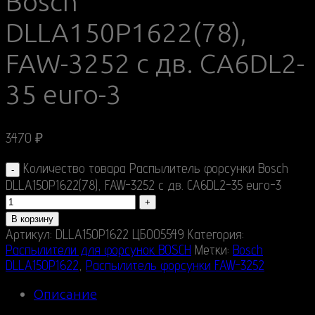
Bosch
DLLA150P1622(78),
FAW-3252 c дв. CA6DL2-
35 euro-3
3470
₽
Количество товара Распылитель форсунки Bosch
DLLA150P1622(78), FAW-3252 c дв. CA6DL2-35 euro-3
В корзину
Артикул:
DLLA150P1622 ЦБ005549
Категория:
Распылители для форсунок BOSCH
Метки:
Bosch
DLLA150P1622
,
Распылитель форсунки FAW-3252
Описание