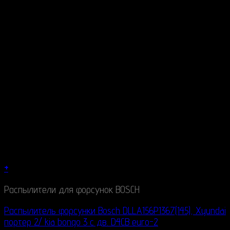
+
Распылители для форсунок BOSCH
Распылитель форсунки Bosch DLLA156P1367(145), Xyundai
портер 2/ kia bongo 3 c дв. D4CB euro-2