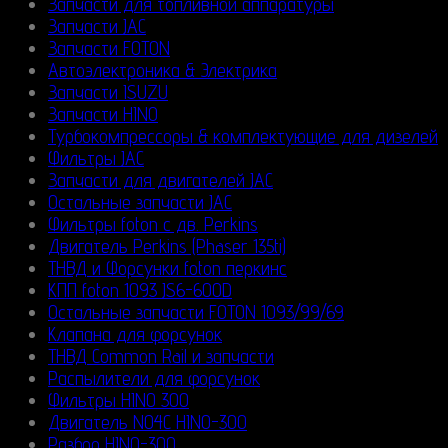
Запчасти для топливной аппаратуры
Запчасти JAC
Запчасти FOTON
Автоэлектроника & Электрика
Запчасти ISUZU
Запчасти HINO
Турбокомпрессоры & комплектующие для дизелей
Фильтры JAC
Запчасти для двигателей JAC
Остальные запчасти JAC
Фильтры foton с дв. Perkins
Двигатель Perkins (Phaser 135ti)
ТНВД и Форсунки foton перкинс
КПП foton 1093 JS6-600D
Остальные запчасти FOTON 1093/99/69
Клапана для форсунок
ТНВД Common Rail и запчасти
Распылители для форсунок
Фильтры HINO 300
Двигатель N04C HINO-300
Разбор HINO-300