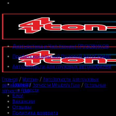
Диагностика и Чип-тюнинг ГРУЗОВИКОВ
Профессиональный Грузовой АвтоСервис
АвтоЗапчасти для грузовых автомобилей
Главная
/
Магазин
/
АвтоЗапчасти для грузовых
Главная
автомобилей
/
Запчасти Mitsubishi Fuso
/
Остальные
Новости
запчасти Fuso
Блог
Вакансии
Отзывы
Политика возврата