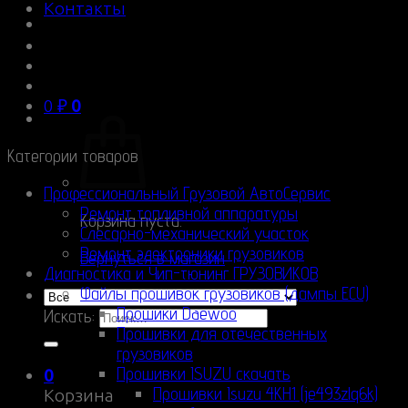
Контакты
0
₽
0
Категории товаров
Профессиональный Грузовой АвтоСервис
Ремонт топливной аппаратуры
Корзина пуста.
Слесарно-механический участок
Ремонт электроники грузовиков
Вернуться в магазин
Диагностика и Чип-тюнинг ГРУЗОВИКОВ
Файлы прошивок грузовиков (дампы ECU)
Прошики Daewoo
Искать:
Прошивки для отечественных
грузовиков
Прошивки ISUZU скачать
0
Прошивки Isuzu 4KH1 (je493zlq6k)
Корзина