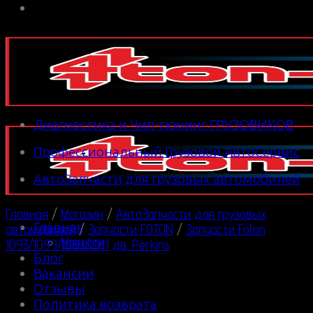
Диагностика и Чип-тюнинг ГРУЗОВИКОВ
Профессиональный Грузовой АвтоСервис
АвтоЗапчасти для грузовых автомобилей
Главная
/
Магазин
/
АвтоЗапчасти для грузовых
Главная
автомобилей
/
Запчасти FOTON
/
Запчасти Foton
Новости
1093/1099/1069/1041 дв. Perkins
Блог
Вакансии
Отзывы
Политика возврата