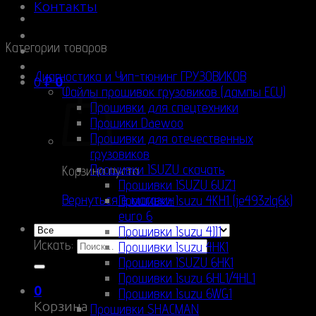
Контакты
Категории товаров
Диагностика и Чип-тюнинг ГРУЗОВИКОВ
0
₽
0
Файлы прошивок грузовиков (дампы ECU)
Прошивки для спецтехники
Прошики Daewoo
Прошивки для отечественных
грузовиков
Прошивки ISUZU скачать
Корзина пуста.
Прошивки ISUZU 6UZ1
Вернуться в магазин
Прошивки Isuzu 4KH1 (je493zlq6k)
euro 6
Прошивки Isuzu 4JJ1
Искать:
Прошивки Isuzu 4HK1
Прошивки ISUZU 6HK1
Прошивки Isuzu 6HL1/4HL1
0
Прошивки Isuzu 6WG1
Корзина
Прошивки SHACMAN