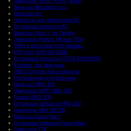
Двигатель 4m50, 4m42, 6m60
Фильтры Mitsubishi Fuso
Фильтры JAC
Запчасти для двигателей JAC
Остальные запчасти JAC
Фильтры foton с дв. Perkins
Двигатель Perkins (Phaser 135ti)
ТНВД и Форсунки foton перкинс
КПП foton 1093 JS6-600D
Остальные запчасти FOTON 1093/99/69
Клапана для форсунок
ТНВД Common Rail и запчасти
Распылители для форсунок
Фильтры HINO 300
Двигатель N04C HINO-300
Разбор HINO-300
Остальные запчасти HINO 300
Двигатель ЯМЗ 534/536
Фильтры Газон Некст
Остальные запчасти Газон Некст
Двигатель E13C