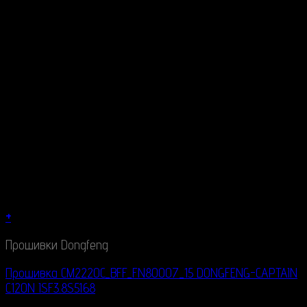
+
Прошивки Dongfeng
Прошивка CM2220C_BFF_FN80007_15 DONGFENG-CAPTAIN
C120N ISF3.8S5168