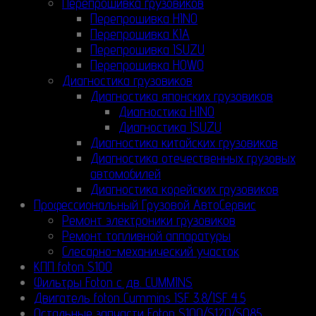
Перепрошивка грузовиков
Перепрошивка HINO
Перепрошивка KIA
Перепрошивка ISUZU
Перепрошивка HOWO
Диагностика грузовиков
Диагностика японских грузовиков
Диагностика HINO
Диагностика ISUZU
Диагностика китайских грузовиков
Диагностика отечественных грузовых
автомобилей
Диагностика корейских грузовиков
Профессиональный Грузовой АвтоСервис
Ремонт электроники грузовиков
Ремонт топливной аппаратуры
Слесарно-механический участок
КПП foton S100
Фильтры Foton с дв. CUMMINS
Двигатель foton Cummins ISF 3.8/ISF 4.5
Остальные запчасти Foton S100/S120/S085