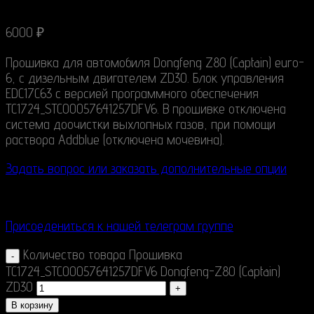
6000
₽
Прошивка для автомобиля Dongfeng Z80 (Captain) euro-
6, с дизельным двигателем ZD30. Блок управления
EDC17C63 с версией программного обеспечения
TC1724_STC00057641257DFV6. В прошивке отключена
система доочистки выхлопных газов, при помощи
раствора Addblue (отключена мочевина).
Задать вопрос или заказать дополнительные опции
Присоедениться к нашей телеграм группе
Количество товара Прошивка
TC1724_STC00057641257DFV6 Dongfeng-Z80 (Captain)
ZD30
В корзину