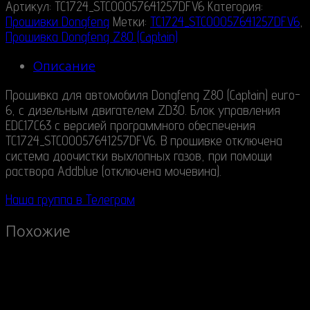
Артикул:
TC1724_STC00057641257DFV6
Категория:
Прошивки Dongfeng
Метки:
TC1724_STC00057641257DFV6
,
Прошивка Dongfeng Z80 (Captain)
Описание
Прошивка для автомобиля Dongfeng Z80 (Captain) euro-
6, с дизельным двигателем ZD30. Блок управления
EDC17C63 с версией программного обеспечения
TC1724_STC00057641257DFV6. В прошивке отключена
система доочистки выхлопных газов, при помощи
раствора Addblue (отключена мочевина).
Наша группа в Телеграм
Похожие