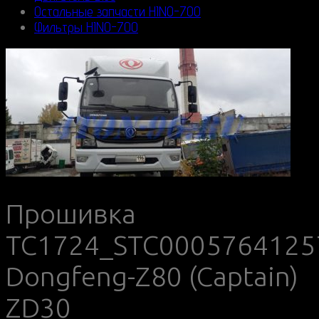
Остальные запчасти HINO-700
Фильтры HINO-700
Прошивка
TC1724_STC0005764125
Dongfeng-Z80 (Captain)
ZD30