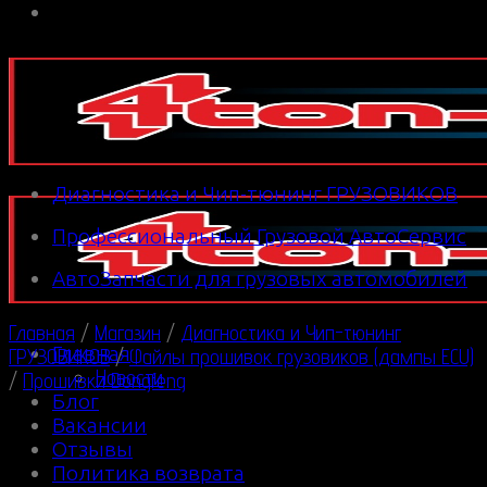
Диагностика и Чип-тюнинг ГРУЗОВИКОВ
Профессиональный Грузовой АвтоСервис
АвтоЗапчасти для грузовых автомобилей
Главная
/
Магазин
/
Диагностика и Чип-тюнинг
Главная
ГРУЗОВИКОВ
/
Файлы прошивок грузовиков (дампы ECU)
Новости
/
Прошивки Dongfeng
Блог
Вакансии
Отзывы
Политика возврата